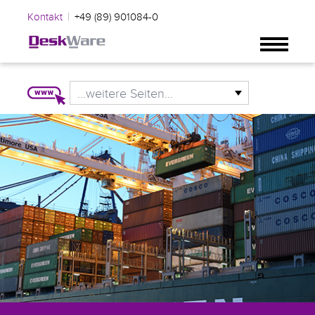
|
Kontakt
+49 (89) 901084-0
...weitere Seiten...